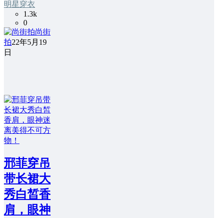
明星穿衣
1.3k
0
尚街
拍
22年5月19
日
邢菲穿吊
带长裙大
秀白皙香
肩，眼神