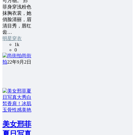
可方物。 邢
菲身穿浅粉色
抹胸衣裳，她
俏脸清丽，眉
清目秀，唇红
齿…
明星穿衣
1k
0
尚街
拍
22年9月2日
美女邢菲
夏日写真