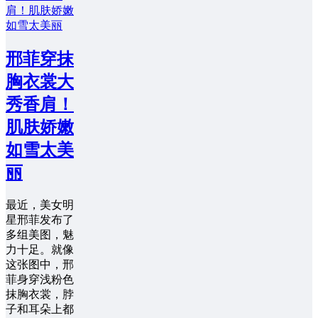
邢菲穿抹
胸衣裳大
秀香肩！
肌肤娇嫩
如雪太美
丽
最近，美女明
星邢菲发布了
多组美图，魅
力十足。就像
这张图中，邢
菲身穿浅粉色
抹胸衣裳，脖
子和耳朵上都