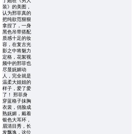
了她在《男人
装》的美图，
认为邢菲真的
把纯欲范狠狠
拿捏了，一身
黑色吊带搭配
质感十足的妆
容，在复古光
影之中将魅力
定格，花絮视
频中的邢菲也
尽显妩媚动
人，完全就是
温柔大姐姐的
样子，爱了爱
了！ 邢菲身
穿蓝格子抹胸
衣裳，俏脸成
熟妩媚，戴着
银色大耳环，
眉清目秀，长
发飘逸，这位