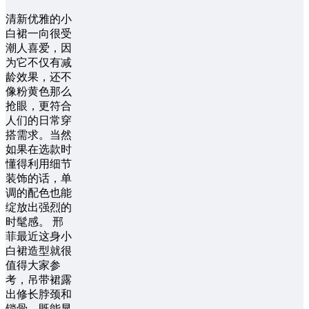
清新优雅的小
白裙一向很受
潮人喜爱，因
为它不仅有减
龄效果，还不
像粉黄色那么
抢眼，更符合
人们的日常穿
搭需求。当然
如果在选款时
懂得利用细节
装饰的话，单
调的配色也能
绽放出强烈的
时髦感。 邢
菲最近这身小
白裙造型就很
值得大家参
考，吊带裙露
出修长脖颈和
锁骨，既能显