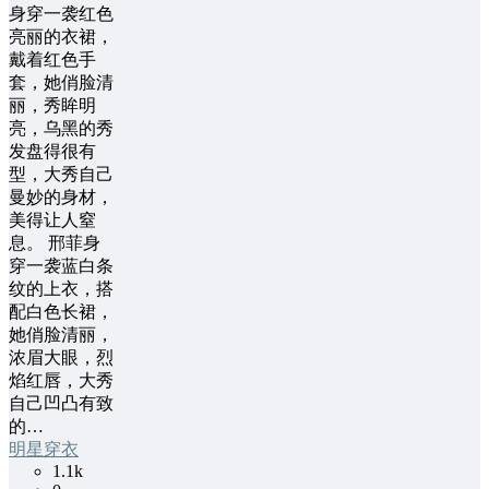
身穿一袭红色
亮丽的衣裙，
戴着红色手
套，她俏脸清
丽，秀眸明
亮，乌黑的秀
发盘得很有
型，大秀自己
曼妙的身材，
美得让人窒
息。 邢菲身
穿一袭蓝白条
纹的上衣，搭
配白色长裙，
她俏脸清丽，
浓眉大眼，烈
焰红唇，大秀
自己凹凸有致
的…
明星穿衣
1.1k