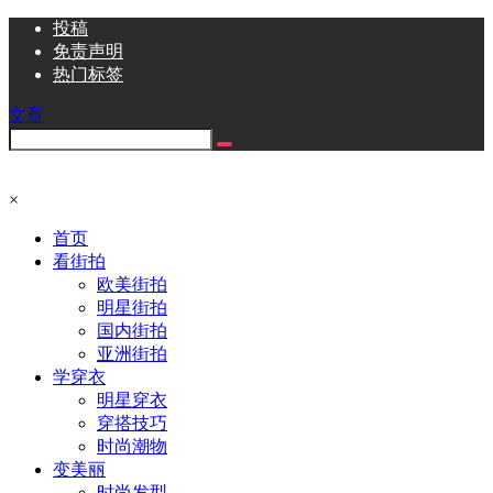
投稿
免责声明
热门标签
文章
×
首页
看街拍
欧美街拍
明星街拍
国内街拍
亚洲街拍
学穿衣
明星穿衣
穿搭技巧
时尚潮物
变美丽
时尚发型