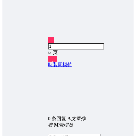
1
2
/
2 页
❮
❯
時装周
模特
0 条回复
A
文章作
者
M
管理员