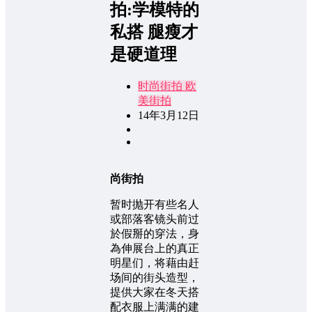
拍:学模特的
私搭 腿瘦才
是硬道理
时尚街拍
欧
美街拍
14年3月12日
尚街拍
暂时抛开有些名人
或部落客镜头前过
於假掰的穿法，身
為伸展台上的真正
明星们，将藉由赶
场间的街头造型，
提供大家在冬天搭
配衣服上满满的建