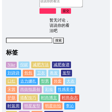
取消回复
提交
暂无讨论，
说说你的看
法吧
搜
索：
标签
Nike
倪妮
减肥方法
减肥食谱
刘诗诗
包包
卫衣
卷发
发型
口红
古力娜扎
型男
外套
大衣
宋茜
尚街拍原创
彩妆
性感美女
护肤
搭配技巧
时尚博主
时尚杂志
时装周
明星发型
明星街拍
李沁