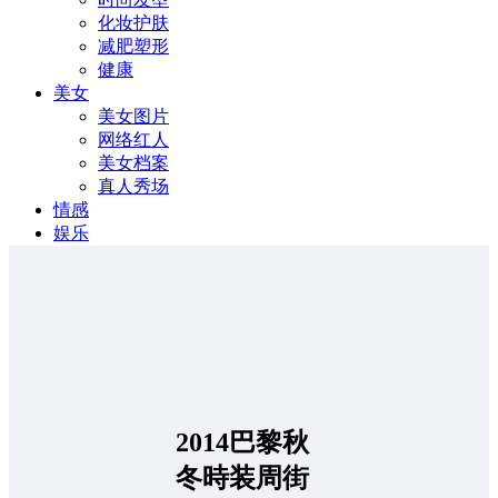
化妆护肤
减肥塑形
健康
美女
美女图片
网络红人
美女档案
真人秀场
情感
娱乐
2014巴黎秋
冬時装周街