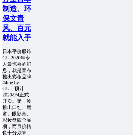
制造、环
保文青
风、百元
就能入手
日本平价服饰
GU 2020年令
人最惊喜的消
息，就是宣布
推出彩妆品牌
#4me by
GU，预计
2020/9/4正式
开卖。第一波
推出口红、唇
蜜、眼影膏、
彩妆盘四个品
项，而且价格
也十分划算，