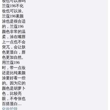
妆也可以涂吗
兰蔻196不化
妆也可以涂。
兰蔻196素颜
涂也是很合适
的，兰蔻196
颜色非常的温
柔，涂在嘴唇
上一点也不会
突兀，会让肤
色更显白，唇
色更加自然。
用兰蔻196
时，带一点妆
还是比纯素颜
涂要好看一些
的。因为它的
颜色是胡萝卜
色，比较亮
眼，不夸张也
百搭显白…
化妆护肤