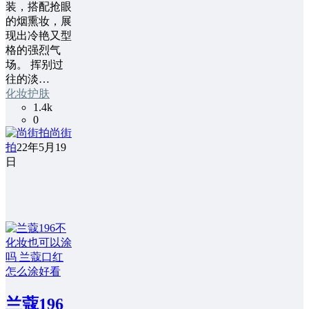
装，搭配抢眼
的烟熏妆，展
现出冷艳又型
格的强烈气
场。 挥别过
往的淡…
化妆护肤
1.4k
0
尚街
拍
22年5月19
日
兰蔻196