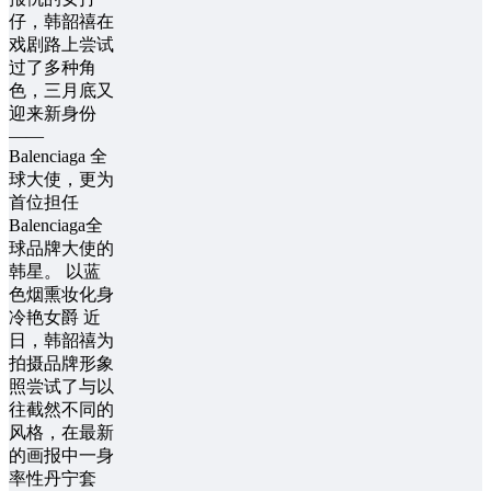
仔，韩韶禧在
戏剧路上尝试
过了多种角
色，三月底又
迎来新身份
——
Balenciaga 全
球大使，更为
首位担任
Balenciaga全
球品牌大使的
韩星。 以蓝
色烟熏妆化身
冷艳女爵 近
日，韩韶禧为
拍摄品牌形象
照尝试了与以
往截然不同的
风格，在最新
的画报中一身
率性丹宁套