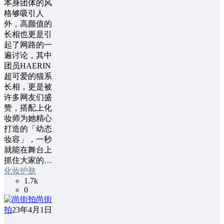
本身团体的风
格够吸引人
外，高颜值的
长相也更是引
起了网路的一
遍讨论，其中
团员HAERIN
超可爱的猫系
长相，更是被
许多网友们盛
赞，搭配上化
妆师为她精心
打造的「幼态
妆容」，一秒
就能在舞台上
抓住大家的…
化妆护肤
1.7k
0
尚街
拍
23年4月1日