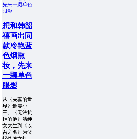
想和韩韶
禧画出同
款冷艳蓝
色烟熏
妆，先来
一颗单色
眼影
从《夫妻的世
界》最美小
三、《无法抗
拒的他》清纯
女大生到《以
吾之名》为父
报仇的女打