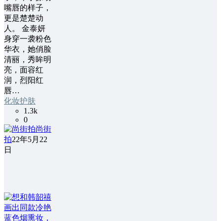
嘴唇的样子，
更是楚楚动
人。 金泰妍
身穿一袭粉色
华衣，她俏脸
清丽，秀眸明
亮，面容红
润，烈阳红
唇…
化妆护肤
1.3k
0
尚街
拍
22年5月22
日