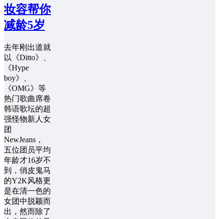
妆容帮你
减龄5岁
去年刚出道就
以《Ditto》、
《Hype
boy》、
《OMG》等
热门歌曲席卷
韩语歌坛的超
强怪物新人女
团
NewJeans，
五位团员平均
年龄才16岁不
到，俏皮鬼马
的Y2K风格更
是在清一色的
女团中脱颖而
出，然而除了