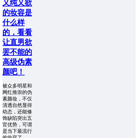
又纯又欲
的妆容是
什么样
的，看看
让直男欲
罢不能的
高级伪素
颜吧！
被众多明星和
网红推崇的伪
素颜妆，不仅
清透自然显得
幼态，还能修
饰缺陷突出五
官优势，可谓
是当下最流行
的妆容了。