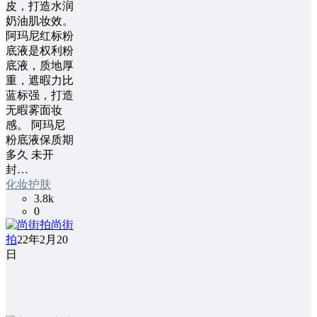
皮，打造水润
奶油肌妆效。
阿玛尼红标粉
底液是权利粉
底液，质地厚
重，遮暇力比
蓝标强，打造
无暇雾面妆
感。 阿玛尼
粉底液保质期
多久 未开
封…
化妆护肤
3.8k
0
尚街
拍
22年2月20
日