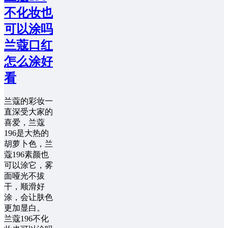
不化妆也
可以涂吗
兰蔻口红
怎么涂好
看
兰蔻的彩妆一
直深受大家的
喜爱，兰蔻
196是大热的
胡萝卜色，兰
蔻196素颜也
可以涂它，雾
面哑光不拔
干，顺滑好
涂，会让肤色
更加显白。
兰蔻196不化