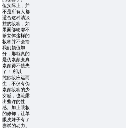
但实际上，并
不是所有人都
适合这种清淡
挂的妆容，如
果面部轮廓不
够立体这样的
妆容并不会给
我们颜值加
分，那就真的
是伪素颜变真
素颜得不偿失
了！ 所以，
纯欲妆应运而
生，不仅有伪
素颜妆容的少
女感，也流露
出些许的性
感。加上眼妆
的修饰，让单
眼皮妹子有了
尝试的动力。