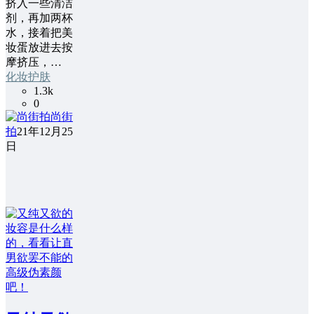
挤入一些清洁
剂，再加两杯
水，接着把美
妆蛋放进去按
摩挤压，…
化妆护肤
1.3k
0
尚街
拍
21年12月25
日