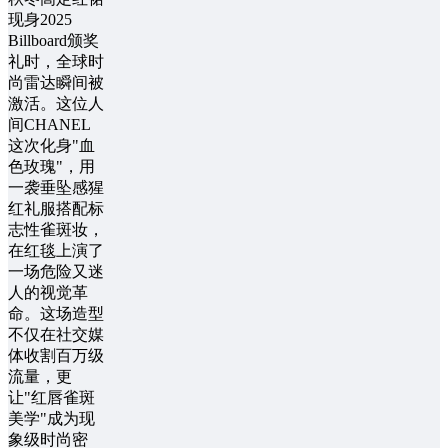
现身2025
Billboard颁奖
礼时，全球时
尚雷达瞬间被
激活。这位人
间CHANEL
这次化身"血
色玫瑰"，用
一袭垂坠感猩
红礼服搭配标
志性雀斑妆，
在红毯上演了
一场危险又迷
人的视觉革
命。这场造型
不仅在社交媒
体收割百万级
流量，更
让"红唇雀斑
美学"成为现
象级时尚密