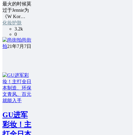
最火的时候莫
过于Jennie为
《W Kor…
化妆护肤
3.2k
0
尚街
拍
21年7月7日
GU进军
彩妆！主
打全日本