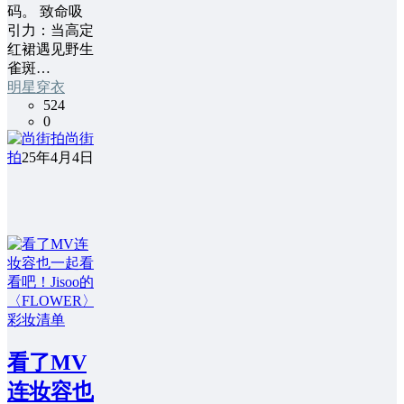
码。 ​​致命吸
引力：当高定
红裙遇见野生
雀斑​…
明星穿衣
524
0
尚街
拍
25年4月4日
看了MV
连妆容也