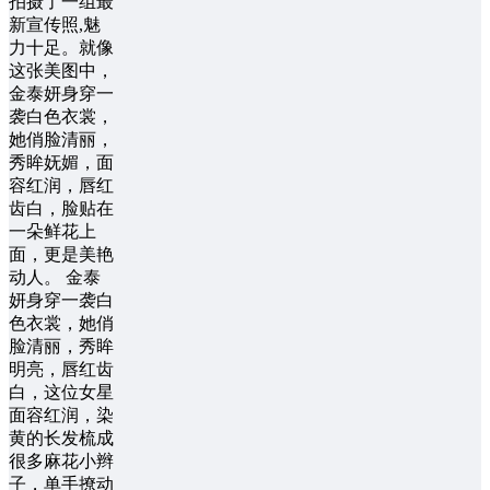
拍摄了一组最
新宣传照,魅
力十足。就像
这张美图中，
金泰妍身穿一
袭白色衣裳，
她俏脸清丽，
秀眸妩媚，面
容红润，唇红
齿白，脸贴在
一朵鲜花上
面，更是美艳
动人。 金泰
妍身穿一袭白
色衣裳，她俏
脸清丽，秀眸
明亮，唇红齿
白，这位女星
面容红润，染
黄的长发梳成
很多麻花小辫
子，单手撩动