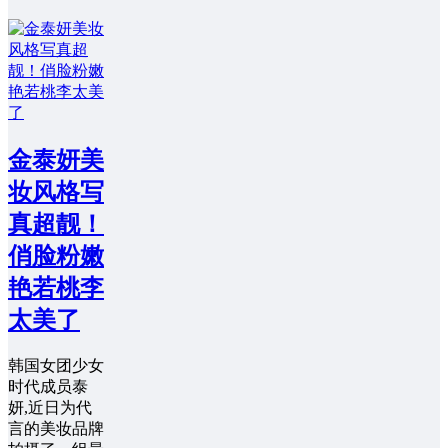
金泰妍美
妆风格写
真超靓！
俏脸粉嫩
艳若桃李
太美了
韩国女团少女
时代成员泰
妍,近日为代
言的美妆品牌