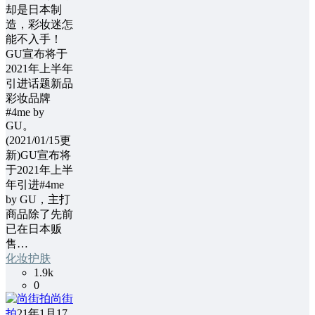
却是日本制
造，彩妆迷怎
能不入手！
GU宣布将于
2021年上半年
引进话题新品
彩妆品牌
#4me by
GU。
(2021/01/15更
新)GU宣布将
于2021年上半
年引进#4me
by GU，主打
商品除了先前
已在日本贩
售…
化妆护肤
1.9k
0
尚街
拍
21年1月17