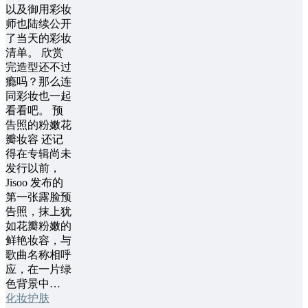
以及御用彩妆
师也陆续公开
了当天的彩妆
清单。 欣赏
完造型还不过
瘾吗？那么连
同彩妆也一起
看看吧。 预
告照的粉嫩花
瓣妆容 还记
得在专辑尚未
发行以前，
Jisoo 发布的
第一张露脸预
告照，抹上犹
如花瓣粉嫩的
鲜艳妆容，与
歌曲名称相呼
应，在一片绿
色背景中…
化妆护肤