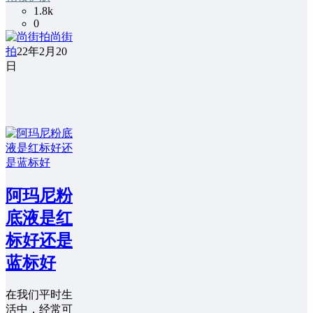
1.8k
0
尚街
拍
22年2月20
日
阿玛尼粉
底液是红
标好还是
蓝标好
在我们平时生
活中，经常可