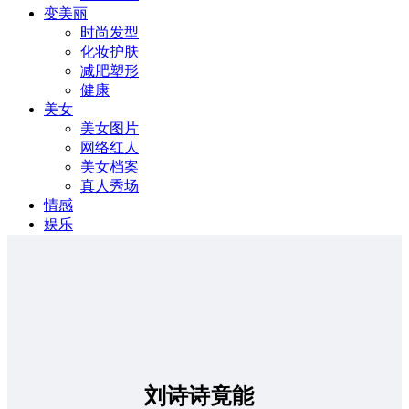
变美丽
时尚发型
化妆护肤
减肥塑形
健康
美女
美女图片
网络红人
美女档案
真人秀场
情感
娱乐
刘诗诗竟能