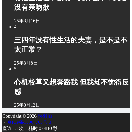
没有亲吻欲
25年8月16日
4
三四年没有性生活的夫妻，是不是不
太正常？
25年8月8日
5
心机校草又想套路我 但我却不觉得反
感
25年8月12日
Copyright © 2026
尚街拍
・
京ICP备13004763号-3
查询 13 次，耗时 0.0810 秒