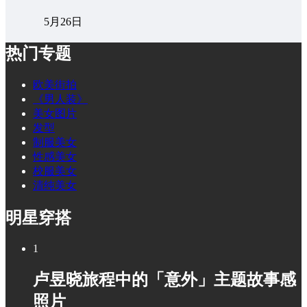
5月26日
热门专题
欧美街拍
《男人装》
美女图片
发型
制服美女
性感美女
校服美女
清纯美女
明星穿搭
1
卢昱晓旅程中的「意外」主题故事感
照片