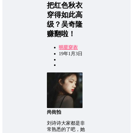
把红色秋衣
穿得如此高
级？吴奇隆
赚翻啦！
明星穿衣
19年1月3日
尚街拍
刘诗诗大家都是非
常熟悉的了吧，她