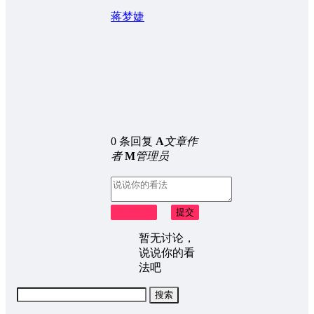
蒋梦婕
0 条回复
A
文章作
者
M
管理员
取消回复
提交
暂无讨论，
说说你的看
法吧
搜
索：