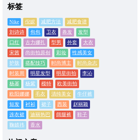
标签
Nike
倪妮
减肥方法
减肥食谱
刘诗诗
包包
卫衣
卷发
发型
口红
古力娜扎
型男
外套
大衣
宋茜
尚街拍原创
彩妆
性感美女
护肤
搭配技巧
时尚博主
时尚杂志
时装周
明星发型
明星街拍
李沁
杨幂
杨紫
模特
欧美街拍
欧阳娜娜
毛衣
清纯美女
牛仔裤
短发
衬衫
裙子
西装
赵丽颖
连衣裙
迪丽热巴
阔腿裤
鞋子
鞠婧祎
香水