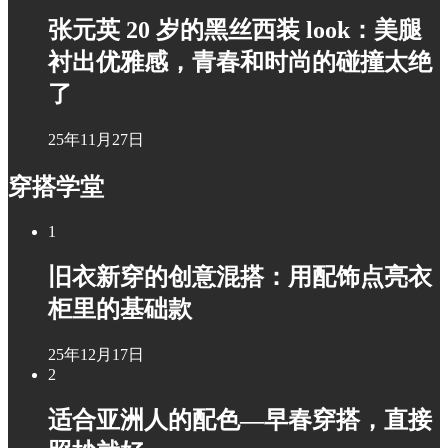
张元英 20 岁的黑丝西装 look：美腿
衬出优雅感，青春和时尚的碰撞太绝
了
25年11月27日
穿搭学堂
1
旧衣新穿的创意混搭：用配饰点亮衣
柜里的基础款
25年12月17日
2
适合亚洲人的配色—早春穿搭，直接