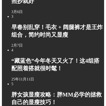
照抄就好
3月6日
3
早春别乱穿！毛衣 + 阔腿裤才是王炸
组合，简约时尚又显瘦
2月7日
4
“藏蓝色”今年冬天又火了！这4组搭
配照着搭就很时髦！
25年11月11日
5
胖女孩显瘦攻略：胖MM必学的拯救
自己的显瘦技巧！