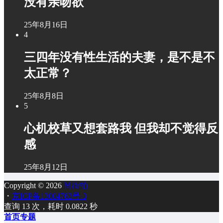
没有亲吻欲
25年8月16日
4
三四年没有性生活的夫妻，是不是不
太正常？
25年8月8日
5
心机校草又想套路我 但我却不觉得反
感
25年8月12日
Copyright © 2026
尚街拍
・
京ICP备13004763号-3
查询 13 次，耗时 0.0822 秒
首页
专题