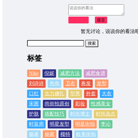
取消回复
提交
暂无讨论，说说你的看法
搜
索：
标签
Nike
倪妮
减肥方法
减肥食谱
刘诗诗
包包
卫衣
卷发
发型
口红
古力娜扎
型男
外套
大衣
宋茜
尚街拍原创
彩妆
性感美女
护肤
搭配技巧
时尚博主
时尚杂志
时装周
明星发型
明星街拍
李沁
杨幂
杨紫
模特
欧美街拍