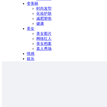
变美丽
时尚发型
化妆护肤
减肥塑形
健康
美女
美女图片
网络红人
美女档案
真人秀场
情感
娱乐