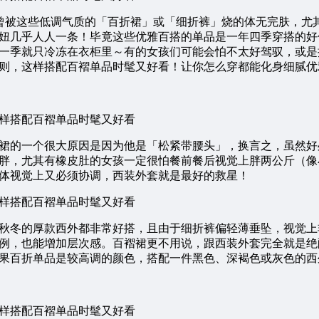
一定都曾被这些低调气质的「百折裙」或「细折裤」烧的体无完肤，
妞几乎人人一条！毕竟这些优雅百搭的单品是一年四季穿搭的好
一季就只冷冻在衣柜里～有的女孩们可能会怕不太好驾驭，或是
则，这样搭配百褶单品时髦又好看！让你怎么穿都能化身细腻优
裙的一个很大原因是因为他是「松紧带腰头」，换言之，虽然好
胖，尤其有橡皮肚的女孩一定很怕餐前餐后视觉上胖两公斤（像
体视觉上又必须协调，西装外套就是最好的救星！
秋冬的厚款西外都非常好搭，且由于细折裤偏轻薄垂坠，视觉上
例，也能增加层次感。百褶裙更不用说，跟西装外套完全就是绝
果百折单品是较高调的颜色，搭配一件黑色、深褐色或灰色的西