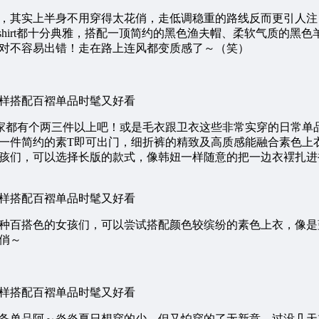
，其实上半身不用穿得太花俏，走低调稳重的路线反而更引人注
shirt都十分典雅，搭配一顶简约的黑色渔夫帽、柔软气质的黑
对不容易出错！走在路上连风都变质感了～（笑）
家都有个两三件以上吧！或是毛衣跟卫衣这些非常实穿的日常单
一件简约的素T即可出门，细折裤的精致及高质感能融合素色上
孩们，可以选择长版的款式，像韩妞一样随意的把一边衣䙓扎进
种百搭色的女孩们，可以尝试搭配颜色较缤纷的素色上衣，像是
俏～
备单品阿～炎炎夏日想穿的少，但又怕穿的了无新意，过没几天