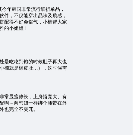
尤其今年韩国非常流行细折单品，
伙伴，不仅能穿出品味及质感，
搭配得不好会俗气，小楠帮大家
雅的小姐姐！
处是吃吃到饱的时候肚子再大也
小楠就是橡皮肚…），这时候需
非常显瘦修长，上身搭宽大、有
配啊～向韩妞一样绑个腰带在外
外也完全不突兀。