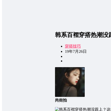
韩系百褶穿搭热潮没
穿搭技巧
19年7月26日
尚街拍