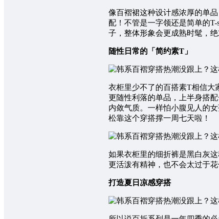
像百褶裙这种设计感浓厚的单品
配！不管是一字领还是简单的T-
子，整体形象会更成熟时髦，绝
随性日常的「简约素T」
衣柜里少不了的百搭素T相信大
更随性利落的单品，上半身搭配
内敛气质。一样怕小腹见人的女
松靠这个穿搭撑一周七天啦！
如果衣柜里的细折裤是黑白灰这
更活泼有精神，也不会太过于花
打造夏日凉感穿搭
所以说百折系列是一年四季的必