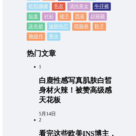
欧阳娜娜
毛衣
清纯美女
牛仔裤
短发
衬衫
裙子
西装
赵丽颖
连衣裙
迪丽热巴
阔腿裤
鞋子
鞠婧祎
香水
热门文章
1
白鹿性感写真肌肤白皙
身材火辣！被赞高级感
天花板
5月14日
2
看完这些欧美INS博主，