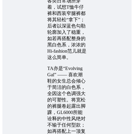
各类日常场所穿
着，试想T恤牛仔
裤和西装窄腿裤都
将其轻松“拿下”；
后者以深蓝色勾勒
轮廓加入了稳重，
如若再搭配整身的
黑白色系，浓浓的
Hi-fashion范儿就是
这么简单。
TA亦是“Evolving
Gal” —— 喜欢潮
鞋的女生总会倾心
于简洁的白色系，
全因这个色调强大
的可塑性。将宽松
的裤腿卷起露出脚
踝，GL6000所能
诠释的中性风绝对
不输于任何型款；
如再搭配上一顶复