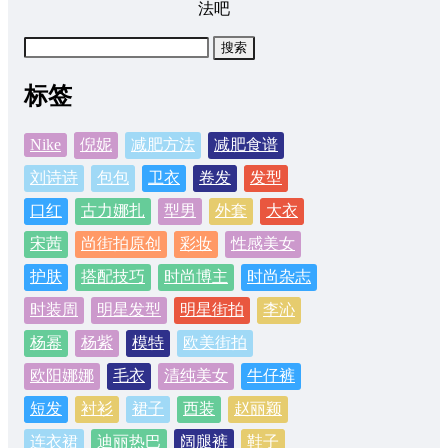
法吧
搜
索：
标签
Nike
倪妮
减肥方法
减肥食谱
刘诗诗
包包
卫衣
卷发
发型
口红
古力娜扎
型男
外套
大衣
宋茜
尚街拍原创
彩妆
性感美女
护肤
搭配技巧
时尚博主
时尚杂志
时装周
明星发型
明星街拍
李沁
杨幂
杨紫
模特
欧美街拍
欧阳娜娜
毛衣
清纯美女
牛仔裤
短发
衬衫
裙子
西装
赵丽颖
连衣裙
迪丽热巴
阔腿裤
鞋子