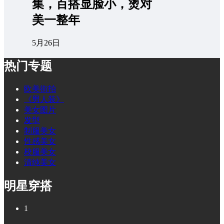
集，百搭显脸小，烫对
美一整年
5月26日
热门专题
欧美街拍
《男人装》
美女图片
发型
制服美女
性感美女
校服美女
清纯美女
明星穿搭
1