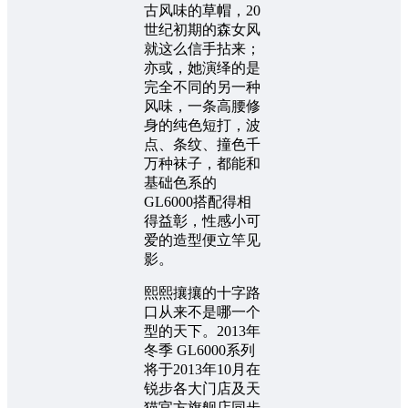
古风味的草帽，20
世纪初期的森女风
就这么信手拈来；
亦或，她演绎的是
完全不同的另一种
风味，一条高腰修
身的纯色短打，波
点、条纹、撞色千
万种袜子，都能和
基础色系的
GL6000搭配得相
得益彰，性感小可
爱的造型便立竿见
影。
熙熙攘攘的十字路
口从来不是哪一个
型的天下。2013年
冬季 GL6000系列
将于2013年10月在
锐步各大门店及天
猫官方旗舰店同步