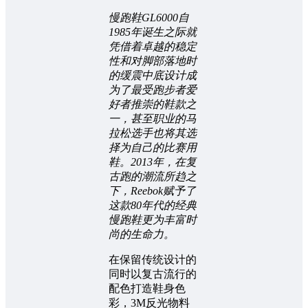
慢跑鞋GL6000自
1985年诞生之际就
凭借着卓越的稳定
性和对脚部落地时
的缓震中底设计成
为了最受跑步者爱
好者推崇的鞋款之
一，甚至职业的马
拉松选手也将其选
择为自己的比赛用
鞋。2013年，在复
古跑的潮流所趋之
下，Reebok赋予了
这款80年代的经典
慢跑鞋更为丰富时
尚的生命力。
在保留传统设计的
同时以复古流行的
配色打造鞋身色
彩，3M反光物料