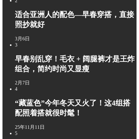
2
适合亚洲人的配色—早春穿搭，直接
照抄就好
3月6日
3
早春别乱穿！毛衣 + 阔腿裤才是王炸
组合，简约时尚又显瘦
2月7日
4
“藏蓝色”今年冬天又火了！这4组搭
配照着搭就很时髦！
25年11月11日
5