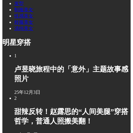
发型
制服美女
性感美女
校服美女
清纯美女
明星穿搭
1
卢昱晓旅程中的「意外」主题故事感
照片
25年12月3日
2
甜辣反转！赵露思的“人间美腿”穿搭
哲学，普通人照搬美翻！