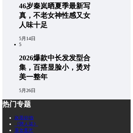
46岁秦岚晒夏季最新写
真，不老女神性感又女
人味十足
5月14日
5
2026爆款中长发发型合
集，百搭显脸小，烫对
美一整年
5月26日
热门专题
欧美街拍
《男人装》
美女图片