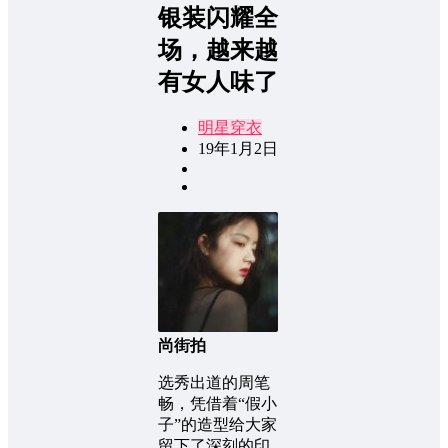
银装闪耀全
场，越来越
有女人味了
明星穿衣
19年1月2日
尚街拍
选秀出道的周笔
畅，凭借着“假小
子”的造型给大家
留下了深刻的印