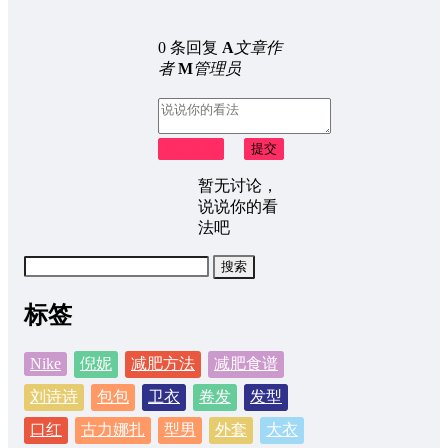
0 条回复
A
文章作
者
M
管理员
取消回复
提交
暂无讨论，
说说你的看
法吧
搜
索：
标签
Nike
倪妮
减肥方法
减肥食谱
刘诗诗
包包
卫衣
卷发
发型
口红
古力娜扎
型男
外套
大衣