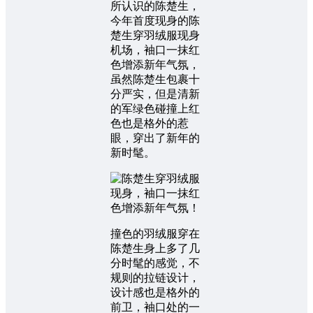
所认识的陈楚生，
今年首度现身的陈
楚生穿羽绒服现身
机场，袖口一抹红
色增添新年气氛，
虽然陈楚生包裹十
分严实，但是清新
的军绿色碰撞上红
色也是格外的惹
眼，穿出了新年的
新时髦。
撞色的羽绒服穿在
陈楚生身上多了几
分时髦的感觉，不
规则的拉链设计，
设计感也是格外的
前卫，袖口处的一