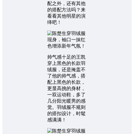
配之外，还有其他
的搭配方法吗？来
看看其他明星的演
绎吧！
帅气感十足的王凯
穿上黑色的长款羽
绒服，还是掩盖不
了他的帅气感，搭
配上黑色的长款，
更显高挑的身材，
一双运动鞋，多了
几分阳光暖男的感
觉。羽绒服不规则
的搭扣设计，时髦
感满满！