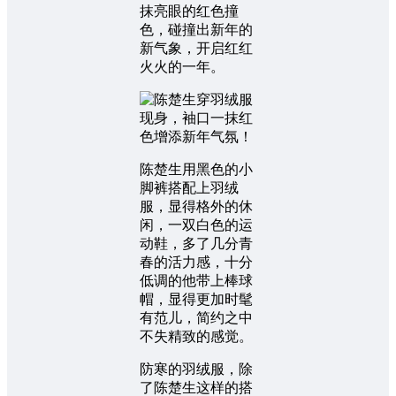
抹亮眼的红色撞
色，碰撞出新年的
新气象，开启红红
火火的一年。
陈楚生用黑色的小
脚裤搭配上羽绒
服，显得格外的休
闲，一双白色的运
动鞋，多了几分青
春的活力感，十分
低调的他带上棒球
帽，显得更加时髦
有范儿，简约之中
不失精致的感觉。
防寒的羽绒服，除
了陈楚生这样的搭