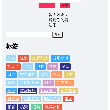
取消回复
提交
暂无讨论，
说说你的看
法吧
搜
索：
标签
Nike
倪妮
减肥方法
减肥食谱
刘诗诗
包包
卫衣
卷发
发型
口红
古力娜扎
型男
外套
大衣
宋茜
尚街拍原创
彩妆
性感美女
护肤
搭配技巧
时尚博主
时尚杂志
时装周
明星发型
明星街拍
李沁
杨幂
杨紫
模特
欧美街拍