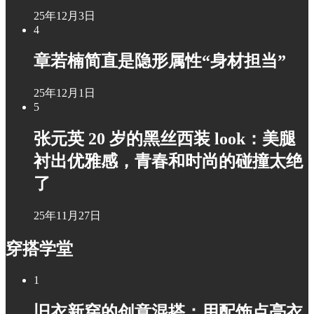
25年12月3日
4
章若楠简直是隐形属性“身材担当”
25年12月1日
5
张元英 20 岁的黑丝西装 look：美腿
衬出优雅感，青春和时尚的碰撞太绝
了
25年11月27日
穿搭学堂
1
旧衣新穿的创意混搭：用配饰点亮衣