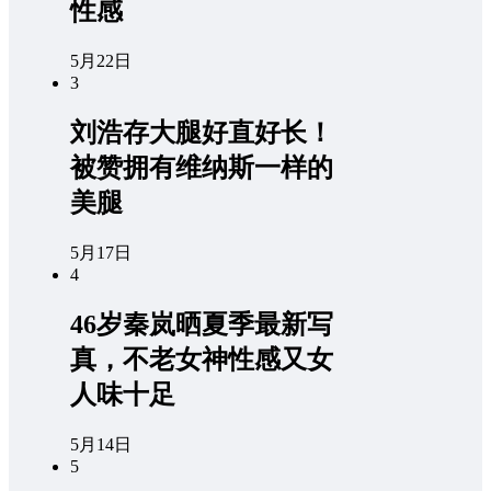
性感
5月22日
3
刘浩存大腿好直好长！
被赞拥有维纳斯一样的
美腿
5月17日
4
46岁秦岚晒夏季最新写
真，不老女神性感又女
人味十足
5月14日
5