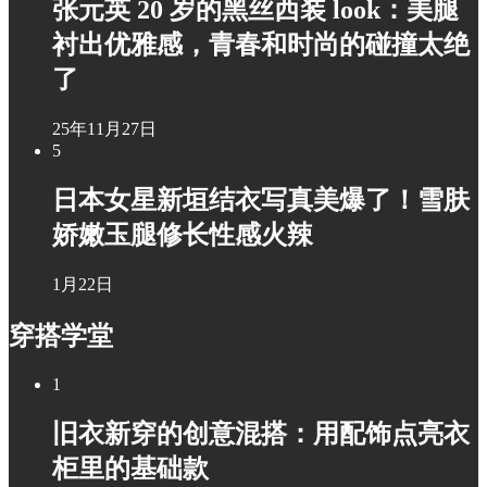
张元英 20 岁的黑丝西装 look：美腿
衬出优雅感，青春和时尚的碰撞太绝
了
25年11月27日
5
日本女星新垣结衣写真美爆了！雪肤
娇嫩玉腿修长性感火辣
1月22日
穿搭学堂
1
旧衣新穿的创意混搭：用配饰点亮衣
柜里的基础款