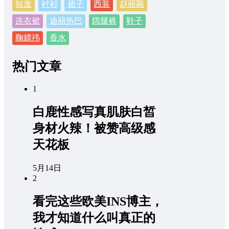
短发
衬衫
裙子
西装
赵丽颖
连衣裙
迪丽热巴
阔腿裤
鞋子
鞠婧祎
香水
热门文章
1
白鹿性感写真肌肤白皙
身材火辣！被赞高级感
天花板
5月14日
2
看完这些欧美INS博主，
我才知道什么叫真正的