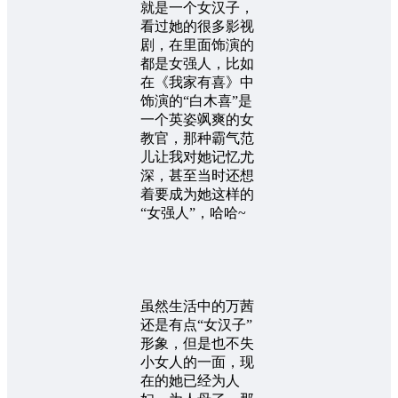
就是一个女汉子，
看过她的很多影视
剧，在里面饰演的
都是女强人，比如
在《我家有喜》中
饰演的“白木喜”是
一个英姿飒爽的女
教官，那种霸气范
儿让我对她记忆尤
深，甚至当时还想
着要成为她这样的
“女强人”，哈哈~
虽然生活中的万茜
还是有点“女汉子”
形象，但是也不失
小女人的一面，现
在的她已经为人