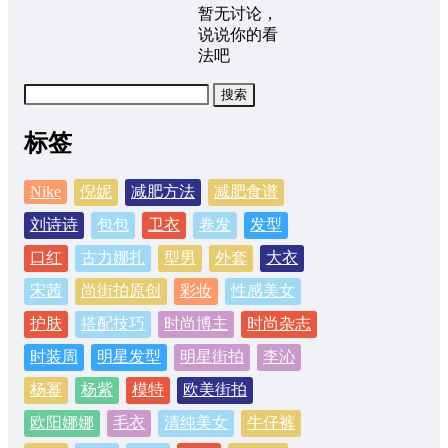
暂无讨论，
说说你的看
法吧
搜
索：
标签
Nike
倪妮
减肥方法
减肥食谱
刘诗诗
包包
卫衣
卷发
发型
口红
古力娜扎
型男
外套
大衣
宋茜
尚街拍原创
彩妆
性感美女
护肤
搭配技巧
时尚博主
时尚杂志
时装周
明星发型
明星街拍
李沁
杨幂
杨紫
模特
欧美街拍
欧阳娜娜
毛衣
清纯美女
牛仔裤