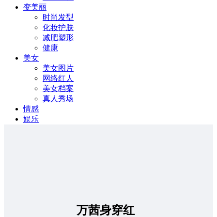
变美丽
时尚发型
化妆护肤
减肥塑形
健康
美女
美女图片
网络红人
美女档案
真人秀场
情感
娱乐
万茜身穿红