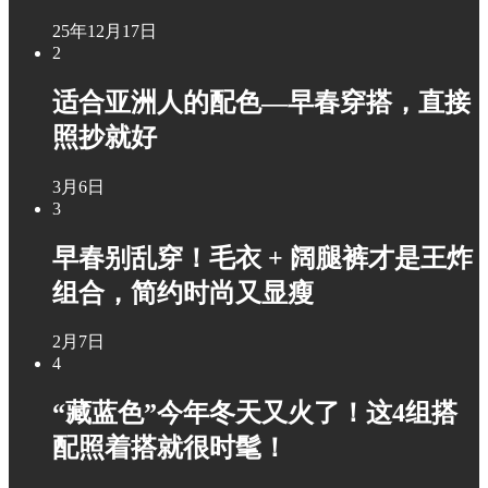
25年12月17日
2
适合亚洲人的配色—早春穿搭，直接
照抄就好
3月6日
3
早春别乱穿！毛衣 + 阔腿裤才是王炸
组合，简约时尚又显瘦
2月7日
4
“藏蓝色”今年冬天又火了！这4组搭
配照着搭就很时髦！