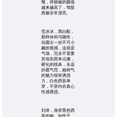
慨，佟丽娅的颜值
越来越高了，驾驭
西服非常漂亮。
范冰冰，黑白配，
那样休闲与随性，
却露出一丝不可小
觑的视感，这就是
气场，完全不需要
其他东西来点缀，
硬化的线条，永远
的霸气范，她帅气
的魅力很有诱惑
力，白色西装单
穿，不穿内衣真心
性感诱惑。
刘涛，身穿黑色西
装的她，知性干