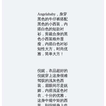
Angelababy，身穿
黑色的牛仔裤搭配
黑色的小西装，内
搭白色的短款衬
衫，剪裁合身的黑
色小西装格外显
瘦，内搭白色衬衫
知性大方，时尚优
雅，简单大方！
倪妮，衣品超好的
倪妮穿上这身很难
驾驭的浅灰色西
装，眉眼间尽是妩
媚，内搭浅蓝色衬
衣，十分的优雅，
这身中规中矩的西
装，到倪妮身上也