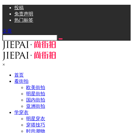
投稿
免责声明
热门标签
文章
×
首页
看街拍
欧美街拍
明星街拍
国内街拍
亚洲街拍
学穿衣
明星穿衣
穿搭技巧
时尚潮物