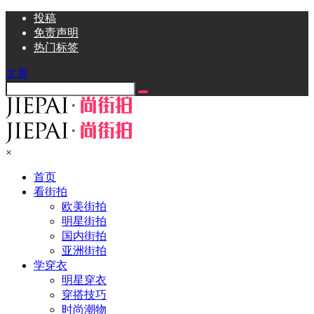
投稿
免责声明
热门标签
文章
×
首页
看街拍
欧美街拍
明星街拍
国内街拍
亚洲街拍
学穿衣
明星穿衣
穿搭技巧
时尚潮物