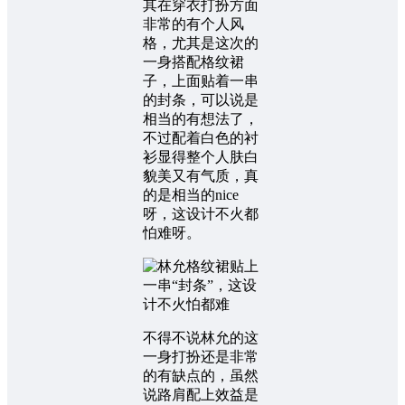
其在穿衣打扮方面
非常的有个人风
格，尤其是这次的
一身搭配格纹裙
子，上面贴着一串
的封条，可以说是
相当的有想法了，
不过配着白色的衬
衫显得整个人肤白
貌美又有气质，真
的是相当的nice
呀，这设计不火都
怕难呀。
不得不说林允的这
一身打扮还是非常
的有缺点的，虽然
说路肩配上效益是