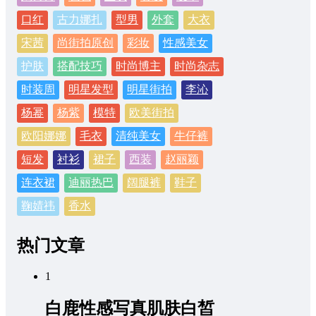
口红
古力娜扎
型男
外套
大衣
宋茜
尚街拍原创
彩妆
性感美女
护肤
搭配技巧
时尚博主
时尚杂志
时装周
明星发型
明星街拍
李沁
杨幂
杨紫
模特
欧美街拍
欧阳娜娜
毛衣
清纯美女
牛仔裤
短发
衬衫
裙子
西装
赵丽颖
连衣裙
迪丽热巴
阔腿裤
鞋子
鞠婧祎
香水
热门文章
1
白鹿性感写真肌肤白皙