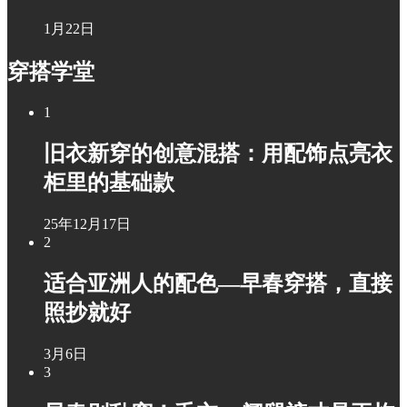
1月22日
穿搭学堂
1
旧衣新穿的创意混搭：用配饰点亮衣
柜里的基础款
25年12月17日
2
适合亚洲人的配色—早春穿搭，直接
照抄就好
3月6日
3