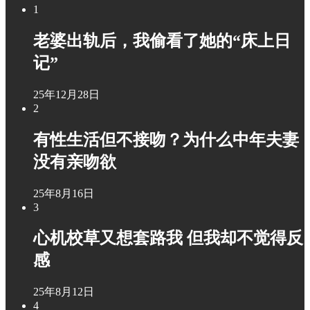
1
老婆出轨后，我偷看了她的“床上日
记”
25年12月28日
2
有性生活但不接吻？为什么中年夫妻
没有亲吻欲
25年8月16日
3
心机校草又想套路我 但我却不觉得反
感
25年8月12日
4