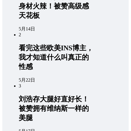
身材火辣！被赞高级感
天花板
5月14日
2
看完这些欧美INS博主，
我才知道什么叫真正的
性感
5月22日
3
刘浩存大腿好直好长！
被赞拥有维纳斯一样的
美腿