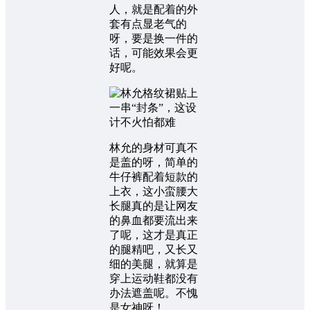
人，就是配着的外
套有点显老气的
呀，要是换一件的
话，可能效果会更
好呢。
林允的身材可真不
是盖的呀，简单的
牛仔裤配着短款的
上衣，这小蛮腰大
长腿真的是让网友
的鼻血都要流出来
了呢，这才是真正
的腿精吧，又长又
细的美腿，就算是
穿上运动鞋都没有
办法遮盖呢。不愧
是女神呀！