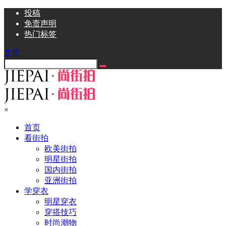
投稿
免责声明
热门标签
文章
×
首页
看街拍
欧美街拍
明星街拍
国内街拍
亚洲街拍
学穿衣
明星穿衣
穿搭技巧
时尚潮物