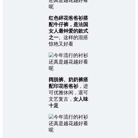
红色碎花爸爸衫搭
配牛仔裤，是法国
女人最钟爱的款式
之一
。这样的混搭
惊艳又好看
阔脱裤、奶奶裤搭
配印花爸爸衫
，进
可优雅休闲，退可
文艺复古，
女人味
十足