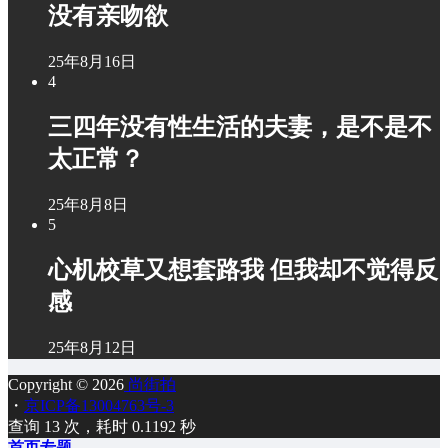
没有亲吻欲
25年8月16日
4
三四年没有性生活的夫妻，是不是不
太正常？
25年8月8日
5
心机校草又想套路我 但我却不觉得反
感
25年8月12日
Copyright © 2026
尚街拍
・
京ICP备13004763号-3
查询 13 次，耗时 0.1192 秒
首页
专题