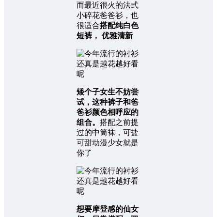
而最近很火的法式
小碎花爸爸衫，也
很适合
搭配纯白色
短裤， 优雅清新
矮个子女生不妨尝
试，这种裤子和爸
爸衫颜色相呼应的
组合。
搭配之前提
过的中筒袜，可盐
可甜动漫少女就是
你了
想要摩登感的仙女