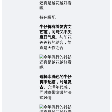
特色搭配
牛仔裤有着复古文
艺范，同時又不失
夏日气息
。与印花
爸爸衫的結合，简
直是天作之合
选择水洗色的牛仔
裤来配搭，时髦复
古。
充满年代感，
同时略带慵懒的法
式风情