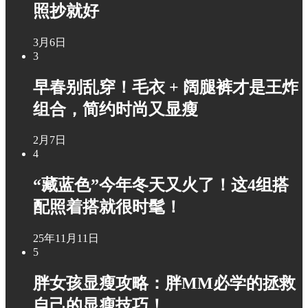
照抄就好
3月6日
3
早春别乱穿！毛衣 + 阔腿裤才是王炸
组合，简约时尚又显瘦
2月7日
4
“藏蓝色”今年冬天又火了！这4组搭
配照着搭就很时髦！
25年11月11日
5
胖女孩显瘦攻略：胖MM必学的拯救
自己的显瘦技巧！