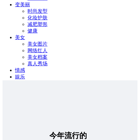
变美丽
时尚发型
化妆护肤
减肥塑形
健康
美女
美女图片
网络红人
美女档案
真人秀场
情感
娱乐
今年流行的