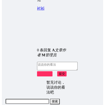
衬衫
0 条回复
A
文章作
者
M
管理员
取消回复
提交
暂无讨论，
说说你的看
法吧
搜