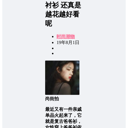
衬衫 还真是
越花越好看
呢
时尚潮物
19年8月1日
尚街拍
最
近又有一件亲戚
单品火起来了，它
就是复古爸爸衫，
女性穿上爸爸衫依