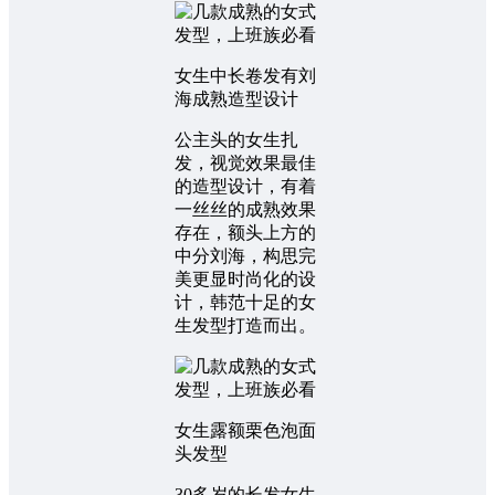
女生中长卷发有刘
海成熟造型设计
公主头的女生扎
发，视觉效果最佳
的造型设计，有着
一丝丝的成熟效果
存在，额头上方的
中分刘海，构思完
美更显时尚化的设
计，韩范十足的女
生发型打造而出。
女生露额栗色泡面
头发型
30多岁的长发女生