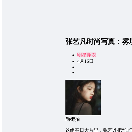
张艺凡时尚写真：雾
明星穿衣
4月16日
尚街拍
这组春日大片里，张艺凡把“仙