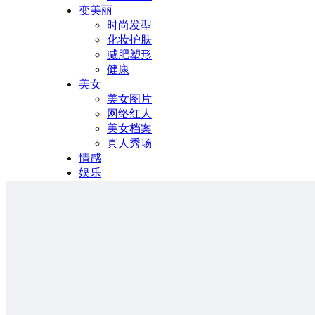
变美丽
时尚发型
化妆护肤
减肥塑形
健康
美女
美女图片
网络红人
美女档案
真人秀场
情感
娱乐