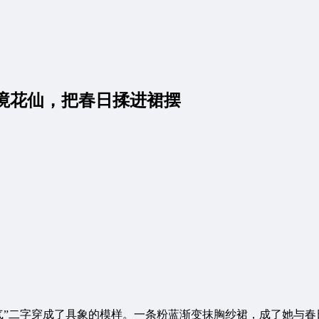
境花仙，把春日揉进裙摆
气”二字穿成了具象的模样。一条粉蓝渐变抹胸纱裙，成了她与春