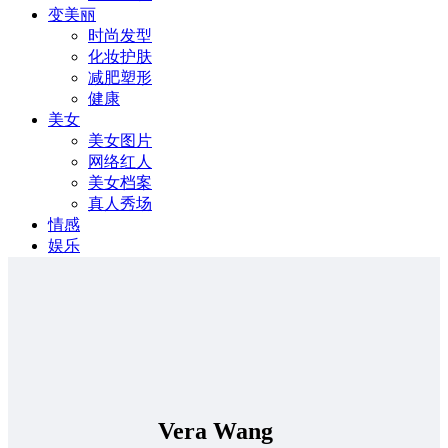
变美丽
时尚发型
化妆护肤
减肥塑形
健康
美女
美女图片
网络红人
美女档案
真人秀场
情感
娱乐
Vera Wang