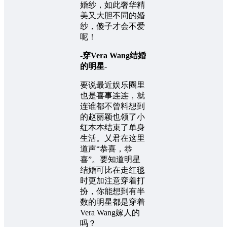
婚纱，如此奢华精
美又大胆不同的婚
纱，傻子才会不爱
呢！
-穿Vera Wang结婚
的明星-
要说最近娱乐圈里
也是喜事连连，就
连谁都不曾料想到
的赵丽颖也领了小
红本本结束了单身
生活。乂君在这里
道声“恭喜，恭
喜”。要知道明星
结婚可比在走红毯
时更加注意穿着打
扮，你能想到有半
数的明星都是穿着
Vera Wang嫁人的
吗？