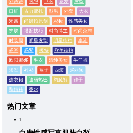
刘诗诗
包包
卫衣
卷发
发型
口红
古力娜扎
型男
外套
大衣
宋茜
尚街拍原创
彩妆
性感美女
护肤
搭配技巧
时尚博主
时尚杂志
时装周
明星发型
明星街拍
李沁
杨幂
杨紫
模特
欧美街拍
欧阳娜娜
毛衣
清纯美女
牛仔裤
短发
衬衫
裙子
西装
赵丽颖
连衣裙
迪丽热巴
阔腿裤
鞋子
鞠婧祎
香水
热门文章
1