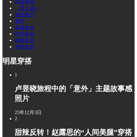
欧美街拍
《男人装》
美女图片
发型
制服美女
性感美女
校服美女
清纯美女
明星穿搭
1
卢昱晓旅程中的「意外」主题故事感
照片
25年12月3日
2
甜辣反转！赵露思的“人间美腿”穿搭