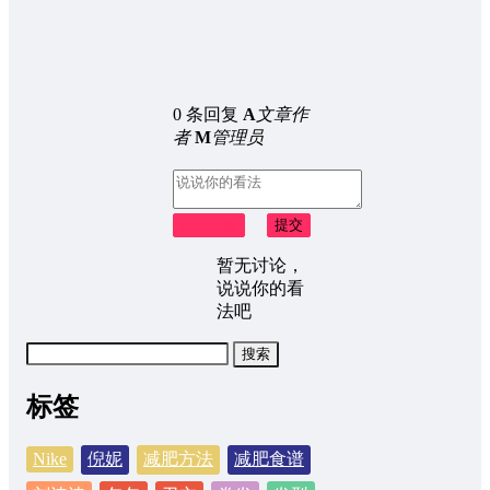
0 条回复
A
文章作
者
M
管理员
取消回复
提交
暂无讨论，
说说你的看
法吧
搜
索：
标签
Nike
倪妮
减肥方法
减肥食谱