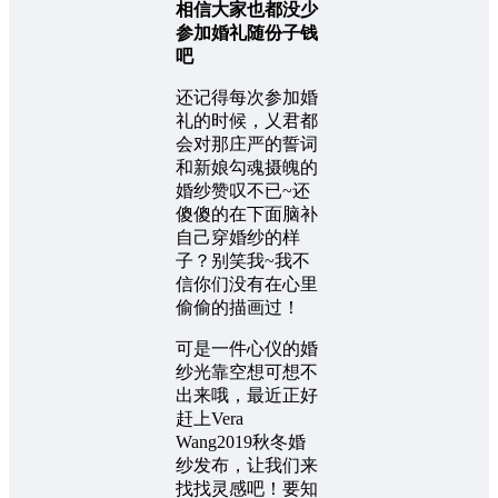
相信大家也都没少
参加婚礼随份子钱
吧
还记得每次参加婚
礼的时候，乂君都
会对那庄严的誓词
和新娘勾魂摄魄的
婚纱赞叹不已~还
傻傻的在下面脑补
自己穿婚纱的样
子？别笑我~我不
信你们没有在心里
偷偷的描画过！
可是一件心仪的婚
纱光靠空想可想不
出来哦，最近正好
赶上Vera
Wang2019秋冬婚
纱发布，让我们来
找找灵感吧！要知