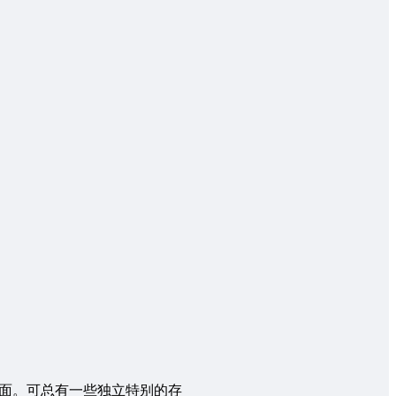
面。可总有一些独立特别的存