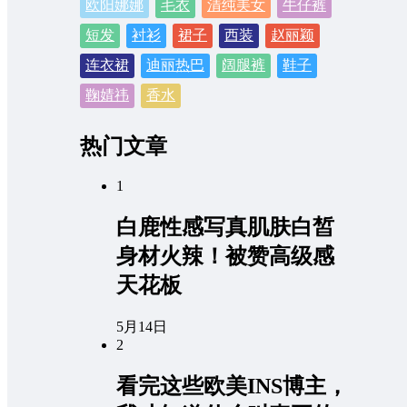
欧阳娜娜
毛衣
清纯美女
牛仔裤
短发
衬衫
裙子
西装
赵丽颖
连衣裙
迪丽热巴
阔腿裤
鞋子
鞠婧祎
香水
热门文章
1
白鹿性感写真肌肤白皙
身材火辣！被赞高级感
天花板
5月14日
2
看完这些欧美INS博主，