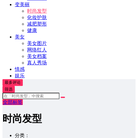
变美丽
时尚发型
化妆护肤
减肥塑形
健康
美女
美女图片
网络红人
美女档案
真人秀场
情感
娱乐
最多评论
筛选
全部标签
时尚发型
分类：