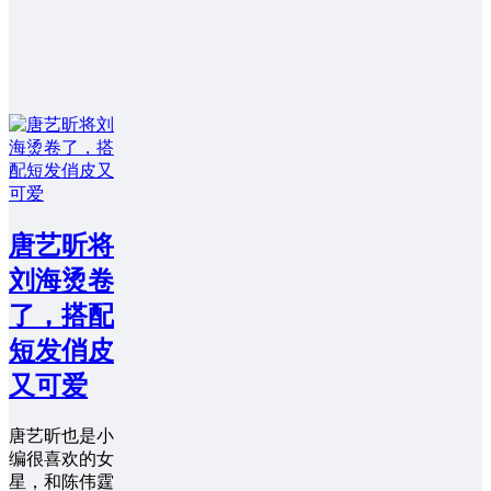
唐艺昕将
刘海烫卷
了，搭配
短发俏皮
又可爱
唐艺昕也是小
编很喜欢的女
星，和陈伟霆