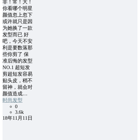
非！常！大！
你看哪个明星
颜值忽上忽下
或许就只是因
为她换了一款
发型而已 好
吧，今天不安
利是要数落那
些你剪了 保
准后悔的发型
NO.1 超短发
剪超短发容易
贴头皮，稍不
留神，就会对
颜值造成…
时尚发型
0
3.6k
18年11月11日