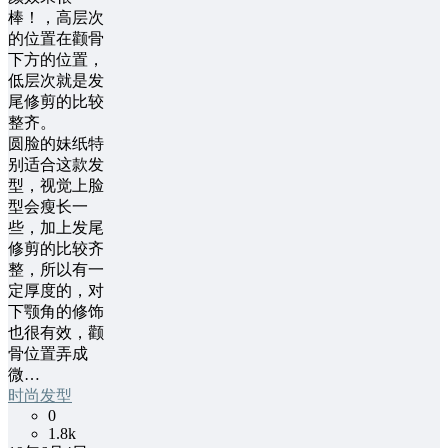
棒！，高层次
的位置在颧骨
下方的位置，
低层次就是发
尾修剪的比较
整齐。
圆脸的妹纸特
别适合这款发
型，视觉上脸
型会瘦长一
些，加上发尾
修剪的比较齐
整，所以有一
定厚度的，对
下颚角的修饰
也很有效，颧
骨位置弄成
微…
时尚发型
0
1.8k