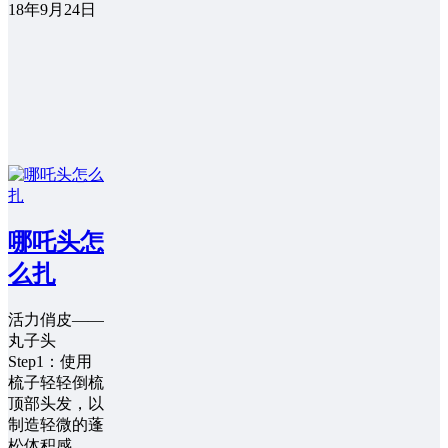
18年9月24日
哪吒头怎
么扎
活力俏皮——
丸子头
Step1：使用
梳子轻轻倒梳
顶部头发，以
制造轻微的蓬
松体积感。