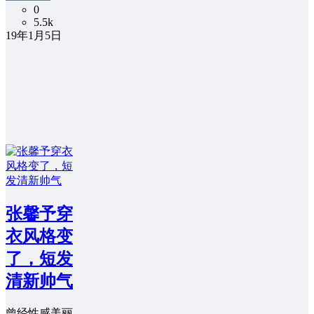
0
5.5k
19年1月5日
张馨予穿
衣风格变
了，短发
清新帅气
曾经性感美丽