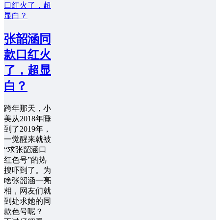
张韶涵同
款口红火
了，超显
白？
跨年那天，小
美从2018年睡
到了2019年，
一觉醒来就被
“求张韶涵口
红色号”的热
搜吓到了。为
啥张韶涵一亮
相，网友们就
到处求她的同
款色号呢？