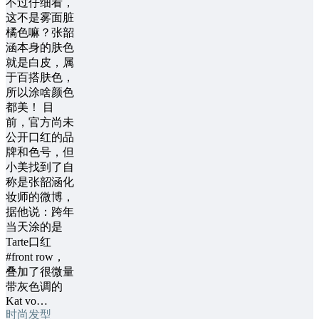
不过仔细看，
这不是雾面脏
橘色嘛？张韶
涵本身的肤色
就是白皮，属
于百搭肤色，
所以涂啥颜色
都美！ 目
前，官方尚未
公开口红的品
牌和色号，但
小美找到了自
称是张韶涵化
妆师的微博，
据他说：跨年
当天涂的是
Tarte口红
#front row，
叠加了很微量
带灰色调的
Kat vo…
时尚发型