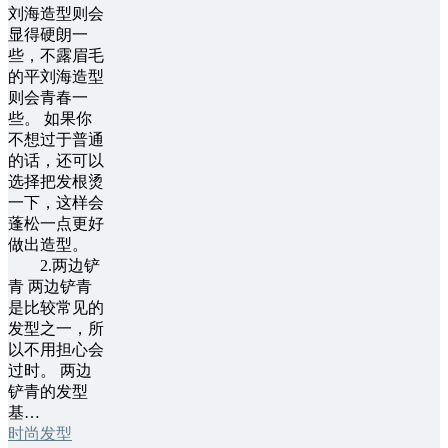
刘海造型则会
显得硬朗一
些，不露眉毛
的平刘海造型
则会青春一
些。 如果你
不想过于普通
的话，还可以
选择把发根烫
一下，这样会
蓬松一点更好
做出造型。
2.两边铲
青 两边铲青
是比较常见的
发型之一，所
以不用担心会
过时。 两边
铲青的发型
基…
时尚发型