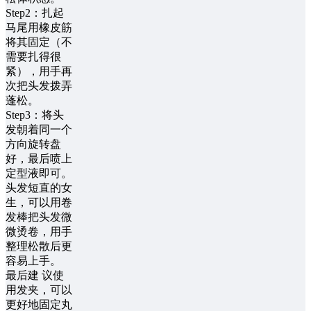
Step2：扎起
马尾用橡皮筋
将其固定（不
需要扎得很
紧），用手再
次把头发拨弄
蓬松。
Step3：将头
发朝着同一个
方向旋转盘
好，最后喷上
定型液即可。
头发短直的女
生，可以用卷
发棒把头发微
微烫卷，用手
整理松散后更
容易上手。
最后建 议使
用发夹，可以
更好地固定丸