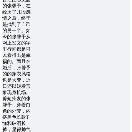
的张馨予，在
经历了几段感
情之后，终于
是找到了自己
的另一半。如
今的张馨予从
网上发文的字
里行间都是可
以看得出是幸
福的。而且在
婚后，张馨予
的的穿衣风格
也是大变，近
日还以短发形
象现身机场。
剪短头发的张
馨予，穿着白
色的外套，内
搭黑色长款T
恤和破洞长
裤，显得帅气