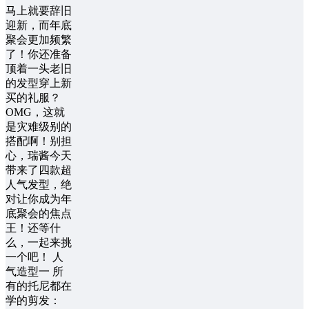
马上就要辞旧
迎新，而年底
聚会更加频繁
了！你还准备
顶着一头老旧
的发型穿上新
买的礼服？
OMG，这就
是灾难级别的
搭配啊！别担
心，瑞酱今天
带来了四款超
人气发型，绝
对让你成为年
底聚会的焦点
王！还等什
么，一起来挑
一个吧！ 人
气造型一 所
有的托尼都在
学的剪发：