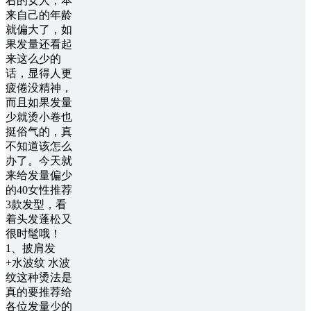
右的女人，本
来自己的年龄
就偏大了，如
果发量还看起
来这么少的
话，显得人更
疲倦没精神，
而且如果发量
少就烫小卷也
挺俗气的，真
不知道该怎么
办了。今天就
来给发量偏少
的40女性推荐
3款发型，看
着头发蓬松又
很时髦哦！
1、披肩发
+水波纹 水波
纹这种烫法是
真的要推荐给
各位发量少的