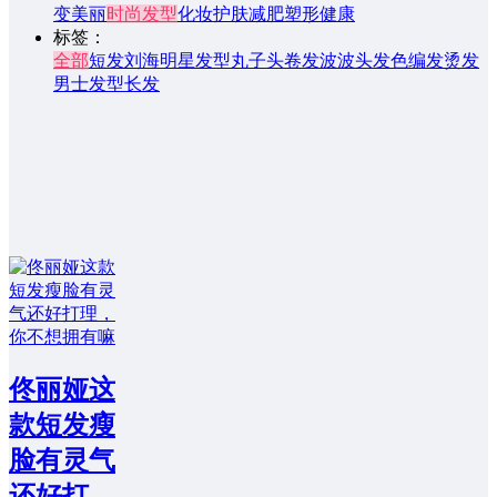
变美丽
时尚发型
化妆护肤
减肥塑形
健康
标签：
全部
短发
刘海
明星发型
丸子头
卷发
波波头
发色
编发
烫发
男士发型
长发
佟丽娅这
款短发瘦
脸有灵气
还好打