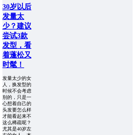
30岁以后
发量太
少？建议
尝试3款
发型，看
着蓬松又
时髦！
发量太少的女
人，换发型的
时候不会考虑
别的，只是一
心想着自己的
头发要怎么样
才能看起来不
这么稀疏呢？
尤其是40岁左