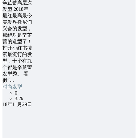
辛芷蕾高层次
发型 2018年
最红最高最令
美发界托尼们
兴奋的发型，
那绝对是辛芷
蕾的造型了！
打开小红书搜
索最流行的发
型，十个有九
个都是辛芷蕾
发型秀。 看
似“…
时尚发型
0
3.2k
18年11月29日