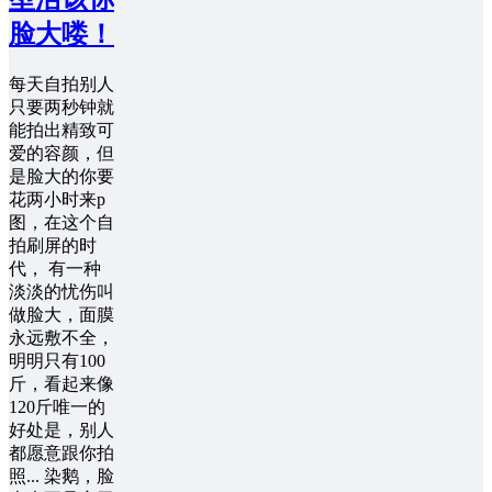
脸大喽！
每天自拍别人
只要两秒钟就
能拍出精致可
爱的容颜，但
是脸大的你要
花两小时来p
图，在这个自
拍刷屏的时
代， 有一种
淡淡的忧伤叫
做脸大，面膜
永远敷不全，
明明只有100
斤，看起来像
120斤唯一的
好处是，别人
都愿意跟你拍
照... 染鹅，脸